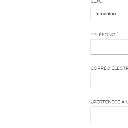
SEXO
*
TELÉFONO
CORREO ELECT
¿PERTENECE A