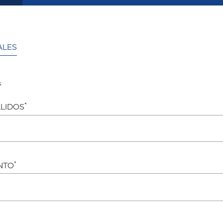
ALES
s
*
LIDOS
*
NTO