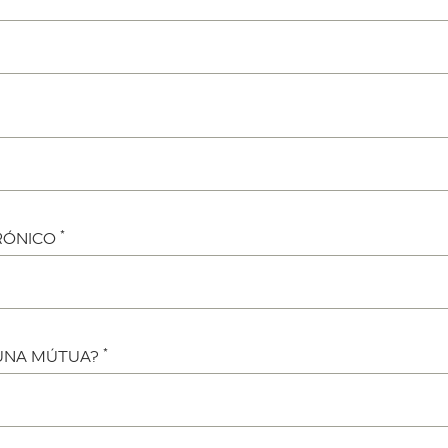
*
RÓNICO
*
 UNA MÚTUA?