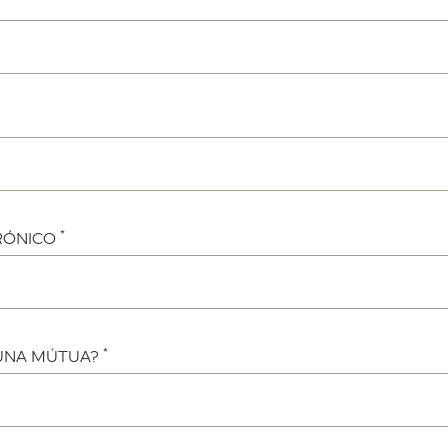
*
RÓNICO
*
 UNA MÚTUA?