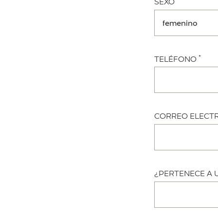
SEXO
*
TELÉFONO
CORREO ELECT
¿PERTENECE A