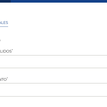
ALES
s
*
LIDOS
*
NTO