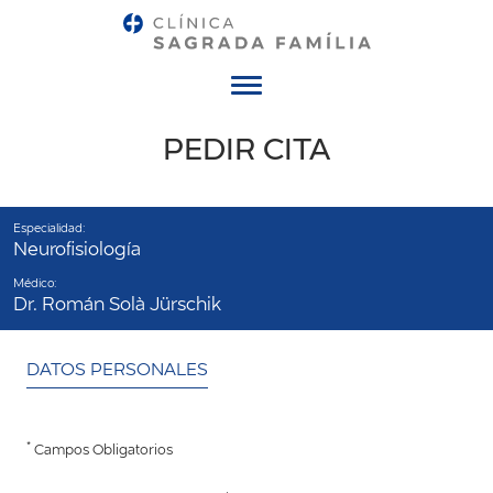
Menú
PEDIR CITA
Especialidad:
Neurofisiología
Médico:
Dr. Román Solà Jürschik
DATOS PERSONALES
*
Campos Obligatorios