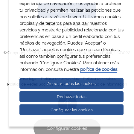
experiencia de navegación, nos ayudan a proteger
+34 932 122 300
tu privacidad y permiten realizar las peticiones que
nos solicites a través de la web. Utilizamos cookies
propias y de terceros para analizar nuestros
info@clinicasagradafamilia.com
servicios y mostrarte publicidad relacionada con tus
preferencias en base a un perfil elaborado con tus
hábitos de navegación. Puedes "Aceptar" o
"Rechazar" aquellas cookies que no sean técnicas,
© Copyright 2026. Clínica Sagrada Família S.A. Torras i Pujalt, 1. 08022
así como también configurar tus preferencias
Barcelona
pulsando "Configurar Cookies". Para obtener más
información, consulta nuestra
política de cookies
.
Aviso legal
Política de privacidad
Política de cookies
Aceptar todas las cookies
Política de Redes Sociales
Créditos
Canal interno de información
Rechazar todas
Configurar las cookies
Configurar cookies