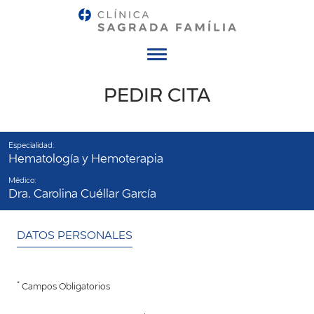
Menú
PEDIR CITA
Especialidad:
Hematología y Hemoterapia
Médico:
Dra. Carolina Cuéllar García
DATOS PERSONALES
*
Campos Obligatorios