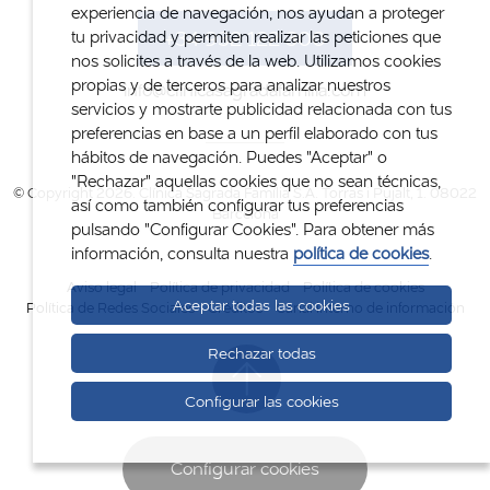
experiencia de navegación, nos ayudan a proteger
+34 932 122 300
tu privacidad y permiten realizar las peticiones que
nos solicites a través de la web. Utilizamos cookies
propias y de terceros para analizar nuestros
info@clinicasagradafamilia.com
servicios y mostrarte publicidad relacionada con tus
preferencias en base a un perfil elaborado con tus
hábitos de navegación. Puedes "Aceptar" o
"Rechazar" aquellas cookies que no sean técnicas,
© Copyright 2026. Clínica Sagrada Família S.A. Torras i Pujalt, 1. 08022
así como también configurar tus preferencias
Barcelona
pulsando "Configurar Cookies". Para obtener más
información, consulta nuestra
política de cookies
.
Aviso legal
Política de privacidad
Política de cookies
Aceptar todas las cookies
Política de Redes Sociales
Créditos
Canal interno de información
Rechazar todas
Configurar las cookies
Configurar cookies