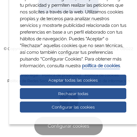
+34 932 122 300
tu privacidad y permiten realizar las peticiones que
nos solicites a través de la web. Utilizamos cookies
propias y de terceros para analizar nuestros
info@clinicasagradafamilia.com
servicios y mostrarte publicidad relacionada con tus
preferencias en base a un perfil elaborado con tus
hábitos de navegación. Puedes "Aceptar" o
"Rechazar" aquellas cookies que no sean técnicas,
© Copyright 2026. Clínica Sagrada Família S.A. Torras i Pujalt, 1. 08022
así como también configurar tus preferencias
Barcelona
pulsando "Configurar Cookies". Para obtener más
información, consulta nuestra
política de cookies
.
Aviso legal
Política de privacidad
Política de cookies
Aceptar todas las cookies
Política de Redes Sociales
Créditos
Canal interno de información
Rechazar todas
Configurar las cookies
Configurar cookies