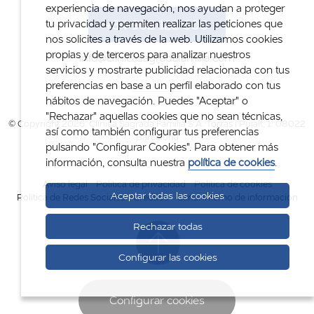
experiencia de navegación, nos ayudan a proteger
+34 932 122 300
tu privacidad y permiten realizar las peticiones que
nos solicites a través de la web. Utilizamos cookies
propias y de terceros para analizar nuestros
info@clinicasagradafamilia.com
servicios y mostrarte publicidad relacionada con tus
preferencias en base a un perfil elaborado con tus
hábitos de navegación. Puedes "Aceptar" o
"Rechazar" aquellas cookies que no sean técnicas,
© Copyright 2026. Clínica Sagrada Família S.A. Torras i Pujalt, 1. 08022
así como también configurar tus preferencias
Barcelona
pulsando "Configurar Cookies". Para obtener más
información, consulta nuestra
política de cookies
.
Aviso legal
Política de privacidad
Política de cookies
Aceptar todas las cookies
Política de Redes Sociales
Créditos
Canal interno de información
Rechazar todas
Configurar las cookies
Configurar cookies