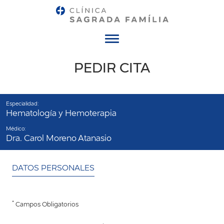
Menú
PEDIR CITA
Especialidad:
Hematología y Hemoterapia
Médico:
Dra. Carol Moreno Atanasio
DATOS PERSONALES
*
Campos Obligatorios