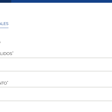
ALES
s
*
LIDOS
*
NTO