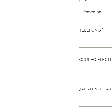
SEXO
*
TELÉFONO
CORREO ELECT
¿PERTENECE A