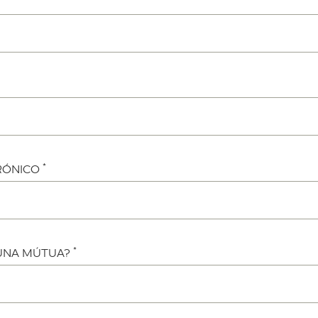
*
RÓNICO
*
 UNA MÚTUA?