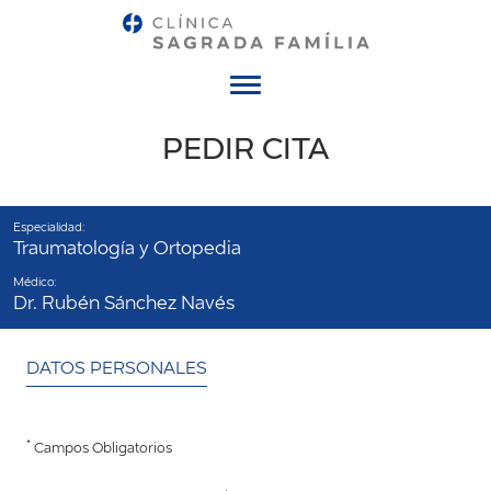
Menú
PEDIR CITA
Especialidad:
Traumatología y Ortopedia
Médico:
Dr. Rubén Sánchez Navés
DATOS PERSONALES
*
Campos Obligatorios