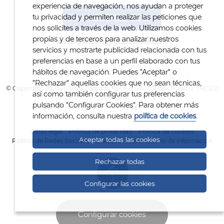
experiencia de navegación, nos ayudan a proteger
+34 932 122 300
tu privacidad y permiten realizar las peticiones que
nos solicites a través de la web. Utilizamos cookies
propias y de terceros para analizar nuestros
info@clinicasagradafamilia.com
servicios y mostrarte publicidad relacionada con tus
preferencias en base a un perfil elaborado con tus
hábitos de navegación. Puedes "Aceptar" o
"Rechazar" aquellas cookies que no sean técnicas,
© Copyright 2026. Clínica Sagrada Família S.A. Torras i Pujalt, 1. 08022
así como también configurar tus preferencias
Barcelona
pulsando "Configurar Cookies". Para obtener más
información, consulta nuestra
política de cookies
.
Aviso legal
Política de privacidad
Política de cookies
Aceptar todas las cookies
Política de Redes Sociales
Créditos
Canal interno de información
Rechazar todas
Configurar las cookies
Configurar cookies