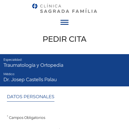
Menú
PEDIR CITA
Especialidad:
Traumatología y Ortopedia
Médico:
Dr. Josep Castells Palau
DATOS PERSONALES
*
Campos Obligatorios