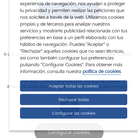
experiencia de navegación, nos ayudan a proteger
+34 932 122 300
tu privacidad y permiten realizar las peticiones que
nos solicites a través de la web. Utilizamos cookies
propias y de terceros para analizar nuestros
info@clinicasagradafamilia.com
servicios y mostrarte publicidad relacionada con tus
preferencias en base a un perfil elaborado con tus
hábitos de navegación. Puedes "Aceptar" o
"Rechazar" aquellas cookies que no sean técnicas,
© Copyright 2026. Clínica Sagrada Família S.A. Torras i Pujalt, 1. 08022
así como también configurar tus preferencias
Barcelona
pulsando "Configurar Cookies". Para obtener más
información, consulta nuestra
política de cookies
.
Aviso legal
Política de privacidad
Política de cookies
Aceptar todas las cookies
Política de Redes Sociales
Créditos
Canal interno de información
Rechazar todas
Configurar las cookies
Configurar cookies