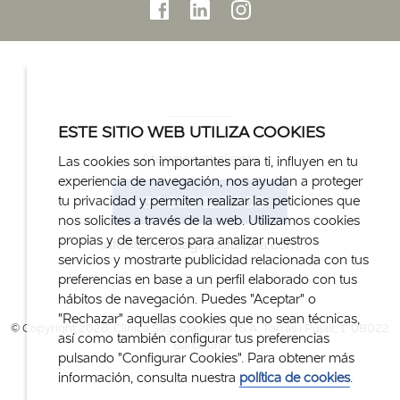
ESTE SITIO WEB UTILIZA COOKIES
Atención al cliente
Las cookies son importantes para ti, influyen en tu
experiencia de navegación, nos ayudan a proteger
+34 932 122 300
tu privacidad y permiten realizar las peticiones que
nos solicites a través de la web. Utilizamos cookies
propias y de terceros para analizar nuestros
info@clinicasagradafamilia.com
servicios y mostrarte publicidad relacionada con tus
preferencias en base a un perfil elaborado con tus
hábitos de navegación. Puedes "Aceptar" o
"Rechazar" aquellas cookies que no sean técnicas,
© Copyright 2026. Clínica Sagrada Família S.A. Torras i Pujalt, 1. 08022
así como también configurar tus preferencias
Barcelona
pulsando "Configurar Cookies". Para obtener más
información, consulta nuestra
política de cookies
.